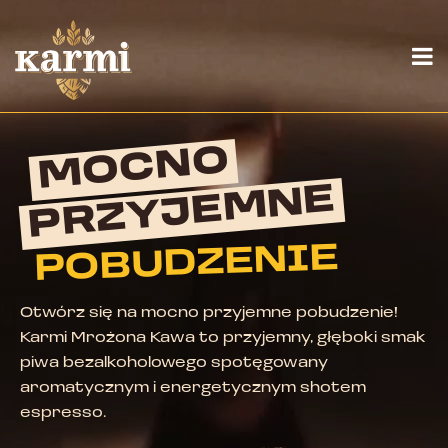
Skip
to
content
MOCNO
PRZYJEMNE
POBUDZENIE
Otwórz się na mocno przyjemne pobudzenie!
Karmi Mrożona Kawa to przyjemny, głęboki smak
piwa bezalkoholowego spotęgowany
aromatycznym i energetycznym shotem
espresso.